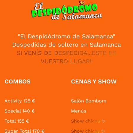
"El Despidódromo de Salamanca"
Despedidas de soltero en Salamanca
SI VENÍS DE DESPEDIDA...ESTE ES
VUESTRO LUGAR!!
COMBOS
CENAS Y SHOW
Activity 125 €
Salón Bombom
Special 140 €
Menús
Total 155 €
Show chicos
✨
Super Total 170 €
Show chicas
✨