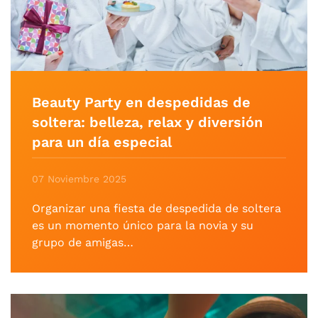
Beauty Party en despedidas de
soltera: belleza, relax y diversión
para un día especial
07 Noviembre 2025
Organizar una fiesta de despedida de soltera
es un momento único para la novia y su
grupo de amigas…