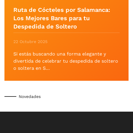
Ruta de Cócteles por Salamanca:
Los Mejores Bares para tu
Despedida de Soltero
22 Octubre 2025
Si estás buscando una forma elegante y
divertida de celebrar tu despedida de soltero
o soltera en S…
Novedades